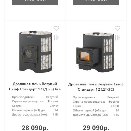
Дровяная печь Везувий
Дровяная печь Везувий Скиф
Скиф Стандарт 12 (ДТ-3) б/в
Стандарт 12 (ДТ-3С)
Производитель:
Везувий
Производитель:
Везувий
Страна производства:
Россия
Страна производства:
Россия
Серия:
СКИФ
Серия:
СКИФ
Объем парной (м3), до:
14
Объем парной (м3), до:
14
Диаметр дымохода (мм):
115
Диаметр дымохода (мм):
115
28 090р.
29 090р.