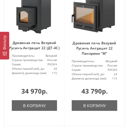
Фильтр
Дровяная печь Везувий
Дровяная печь Везувий
Русичъ Антрацит 22 (ДТ-4С)
Русичъ Антрацит 22
Панорама "М"
Производитель:
Везувий
Страна производства:
Россия
Производитель:
Везувий
Серия:
РУСИЧ
Страна производства:
Россия
Объем парной (м3), до:
24
Серия:
РУСИЧ
Диаметр дымохода (мм):
115
Объем парной (м3), до:
24
Диаметр дымохода (мм):
115
34 970р.
43 790р.
В КОРЗИНУ
В КОРЗИНУ