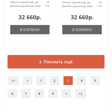
Объем парной (м3), до:
24
Объем парной (м3), до:
24
Диаметр дымохода (мм):
115
Диаметр дымохода (мм):
115
32 660р.
32 660р.
В КОРЗИНУ
В КОРЗИНУ
Показать ещё
|<
<
1
2
3
4
5
6
7
8
9
>
>|