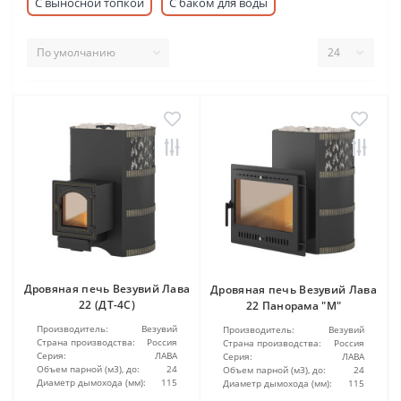
С выносной топкой
С баком для воды
Дровяная печь Везувий Лава
Дровяная печь Везувий Лава
22 (ДТ-4С)
22 Панорама "М"
Производитель:
Везувий
Производитель:
Везувий
Страна производства:
Россия
Страна производства:
Россия
Серия:
ЛАВА
Серия:
ЛАВА
Объем парной (м3), до:
24
Объем парной (м3), до:
24
Диаметр дымохода (мм):
115
Диаметр дымохода (мм):
115