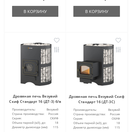
В КОРЗИНУ
В КОРЗИНУ
Дровяная печь Везувий
Дровяная печь Везувий Скиф
Скиф Стандарт 16 (ДТ-3) б/в
Стандарт 16 (ДТ-3С)
Производитель:
Везувий
Производитель:
Везувий
Страна производства:
Россия
Страна производства:
Россия
Серия:
СКИФ
Серия:
СКИФ
Объем парной (м3), до:
18
Объем парной (м3), до:
18
Диаметр дымохода (мм):
115
Диаметр дымохода (мм):
115