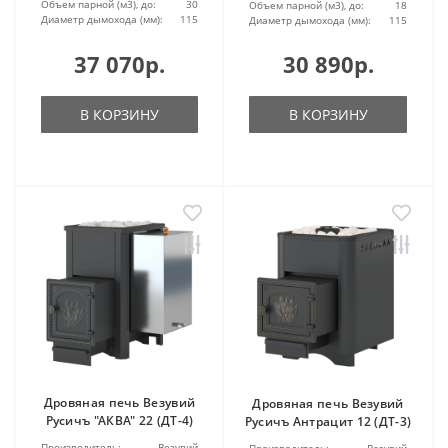
Объем парной (м3), до:
30
Объем парной (м3), до:
18
Диаметр дымохода (мм):
115
Диаметр дымохода (мм):
115
37 070р.
30 890р.
В КОРЗИНУ
В КОРЗИНУ
Дровяная печь Везувий
Дровяная печь Везувий
Русичъ "АКВА" 22 (ДТ-4)
Русичъ Антрацит 12 (ДТ-3)
Производитель:
Везувий
Производитель:
Везувий