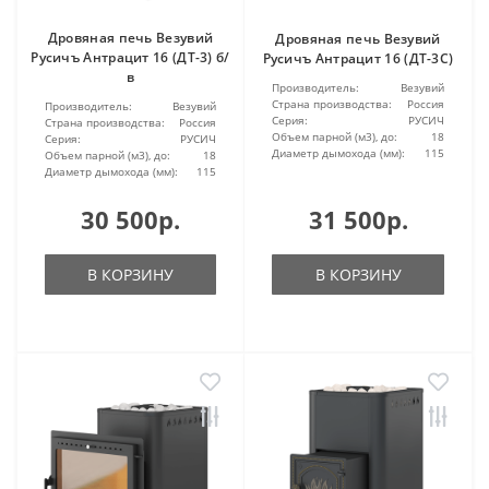
Дровяная печь Везувий
Дровяная печь Везувий
Русичъ Антрацит 16 (ДТ-3) б/
Русичъ Антрацит 16 (ДТ-3С)
в
Производитель:
Везувий
Страна производства:
Россия
Производитель:
Везувий
Серия:
РУСИЧ
Страна производства:
Россия
Объем парной (м3), до:
18
Серия:
РУСИЧ
Диаметр дымохода (мм):
115
Объем парной (м3), до:
18
Диаметр дымохода (мм):
115
30 500р.
31 500р.
В КОРЗИНУ
В КОРЗИНУ