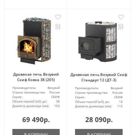
Дровяная печь Везувий
Дровяная печь Везувий Скиф
Скиф Ковка 38 (205)
Стандарт 12 (ДТ-3)
Производитель:
Везувий
Производитель:
Везувий
Страна производства:
Россия
Страна производства:
Россия
Серия:
СКИФ
Серия:
СКИФ
Объем парной (м3), до:
38
Объем парной (м3), до:
14
Диаметр дымохода (мм):
150
Диаметр дымохода (мм):
115
69 490р.
28 090р.
В КОРЗИНУ
В КОРЗИНУ