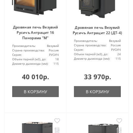
Дровяная печь Везувий
Дровяная печь Везувий
Русичъ Антрацит 16
Русичъ Антрацит 22 (ДТ-4)
Панорама "М"
Производитель:
Везувий
Страна производства:
Россия
Производитель:
Везувий
Серия:
РУСИЧ
Страна производства:
Россия
Объем парной (м3), до:
24
Серия:
РУСИЧ
Диаметр дымохода (мм):
115
Объем парной (м3), до:
18
Диаметр дымохода (мм):
115
40 010р.
33 970р.
В КОРЗИНУ
В КОРЗИНУ