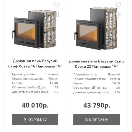
Дровяная печь Везувий
Дровяная печь Везувий Скиф
Скиф Ковка 16 Панорама "М"
Ковка 22 Панорама "М"
Производитель:
Везувий
Производитель:
Везувий
Страна производства:
Россия
Страна производства:
Россия
Серия:
СКИФ
Серия:
СКИФ
Объем парной (м3), до:
18
Объем парной (м3), до:
24
Диаметр дымохода (мм):
115
Диаметр дымохода (мм):
115
40 010р.
43 790р.
В КОРЗИНУ
В КОРЗИНУ