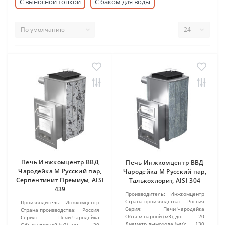
С выносной топкой
С баком для воды
Печь Инжкомцентр ВВД
Печь Инжкомцентр ВВД
Чародейка М Русский пар,
Чародейка М Русский пар,
Серпентинит Премиум, AISI
Талькохлорит, AISI 304
439
Производитель:
Инжкомцентр
Страна производства:
Россия
Производитель:
Инжкомцентр
Серия:
Печи Чародейка
Страна производства:
Россия
Объем парной (м3), до:
20
Серия:
Печи Чародейка
Диаметр дымохода (мм):
130
Объем парной (м3), до:
20