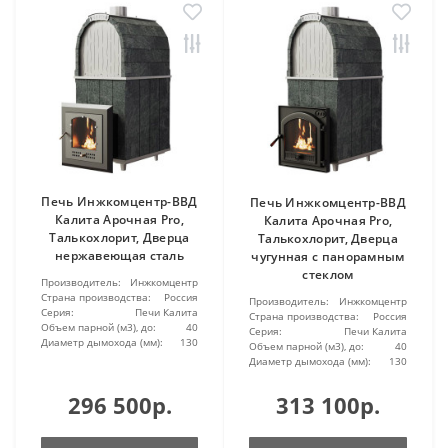
Печь Инжкомцентр-ВВД
Печь Инжкомцентр-ВВД
Калита Арочная Pro,
Калита Арочная Pro,
Талькохлорит, Дверца
Талькохлорит, Дверца
нержавеющая сталь
чугунная с панорамным
стеклом
Производитель:
Инжкомцентр
Страна производства:
Россия
Производитель:
Инжкомцентр
Серия:
Печи Калита
Страна производства:
Россия
Объем парной (м3), до:
40
Серия:
Печи Калита
Диаметр дымохода (мм):
130
Объем парной (м3), до:
40
Диаметр дымохода (мм):
130
296 500р.
313 100р.