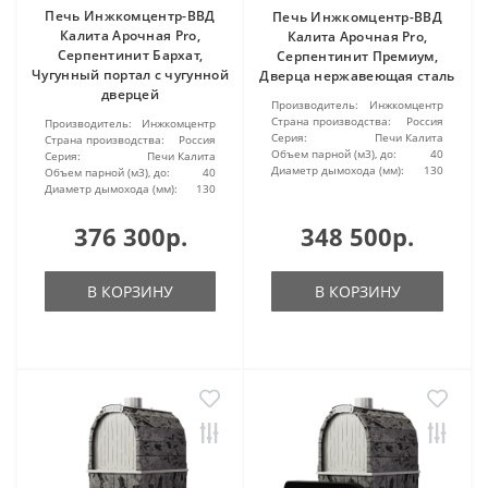
Печь Инжкомцентр-ВВД
Печь Инжкомцентр-ВВД
Калита Арочная Pro,
Калита Арочная Pro,
Серпентинит Бархат,
Серпентинит Премиум,
Чугунный портал с чугунной
Дверца нержавеющая сталь
дверцей
Производитель:
Инжкомцентр
Страна производства:
Россия
Производитель:
Инжкомцентр
Серия:
Печи Калита
Страна производства:
Россия
Объем парной (м3), до:
40
Серия:
Печи Калита
Диаметр дымохода (мм):
130
Объем парной (м3), до:
40
Диаметр дымохода (мм):
130
376 300р.
348 500р.
В КОРЗИНУ
В КОРЗИНУ