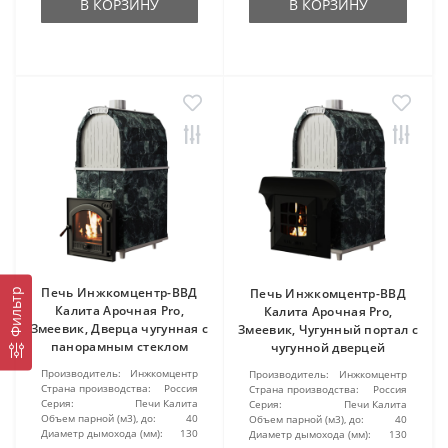
В КОРЗИНУ
В КОРЗИНУ
Печь Инжкомцентр-ВВД
Печь Инжкомцентр-ВВД
Фильтр
Калита Арочная Pro,
Калита Арочная Pro,
Змеевик, Дверца чугунная с
Змеевик, Чугунный портал с
панорамным стеклом
чугунной дверцей
Производитель:
Инжкомцентр
Производитель:
Инжкомцентр
Страна производства:
Россия
Страна производства:
Россия
Серия:
Печи Калита
Серия:
Печи Калита
Объем парной (м3), до:
40
Объем парной (м3), до:
40
Диаметр дымохода (мм):
130
Диаметр дымохода (мм):
130