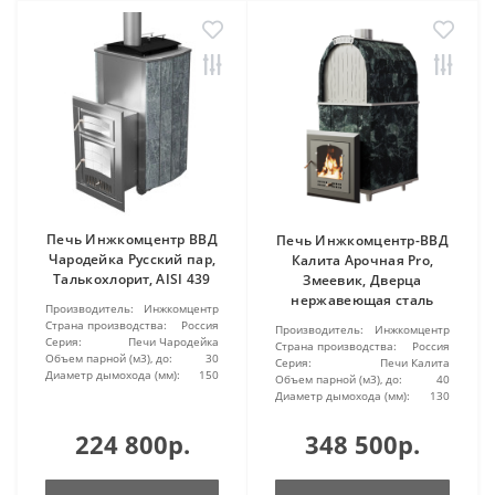
Печь Инжкомцентр ВВД
Печь Инжкомцентр-ВВД
Чародейка Русский пар,
Калита Арочная Pro,
Талькохлорит, AISI 439
Змеевик, Дверца
нержавеющая сталь
Производитель:
Инжкомцентр
Страна производства:
Россия
Производитель:
Инжкомцентр
Серия:
Печи Чародейка
Страна производства:
Россия
Объем парной (м3), до:
30
Серия:
Печи Калита
Диаметр дымохода (мм):
150
Объем парной (м3), до:
40
Диаметр дымохода (мм):
130
224 800р.
348 500р.