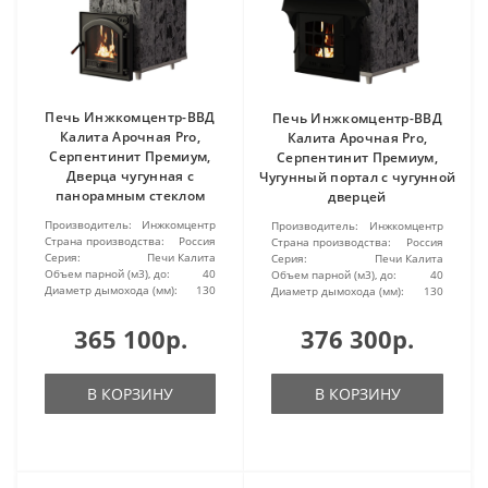
Печь Инжкомцентр-ВВД
Печь Инжкомцентр-ВВД
Калита Арочная Pro,
Калита Арочная Pro,
Серпентинит Премиум,
Серпентинит Премиум,
Дверца чугунная с
Чугунный портал с чугунной
панорамным стеклом
дверцей
Производитель:
Инжкомцентр
Производитель:
Инжкомцентр
Страна производства:
Россия
Страна производства:
Россия
Серия:
Печи Калита
Серия:
Печи Калита
Объем парной (м3), до:
40
Объем парной (м3), до:
40
Диаметр дымохода (мм):
130
Диаметр дымохода (мм):
130
365 100р.
376 300р.
В КОРЗИНУ
В КОРЗИНУ