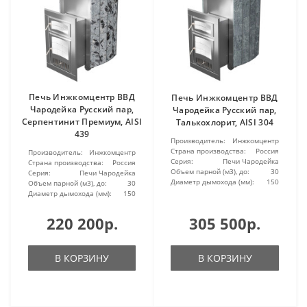
Печь Инжкомцентр ВВД
Печь Инжкомцентр ВВД
Чародейка Русский пар,
Чародейка Русский пар,
Серпентинит Премиум, AISI
Талькохлорит, AISI 304
439
Производитель:
Инжкомцентр
Страна производства:
Россия
Производитель:
Инжкомцентр
Серия:
Печи Чародейка
Страна производства:
Россия
Объем парной (м3), до:
30
Серия:
Печи Чародейка
Диаметр дымохода (мм):
150
Объем парной (м3), до:
30
Диаметр дымохода (мм):
150
220 200р.
305 500р.
В КОРЗИНУ
В КОРЗИНУ