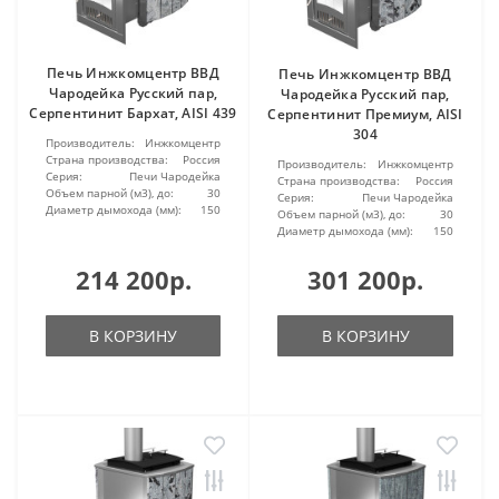
Печь Инжкомцентр ВВД
Печь Инжкомцентр ВВД
Чародейка Русский пар,
Чародейка Русский пар,
Серпентинит Бархат, AISI 439
Серпентинит Премиум, AISI
304
Производитель:
Инжкомцентр
Страна производства:
Россия
Производитель:
Инжкомцентр
Серия:
Печи Чародейка
Страна производства:
Россия
Объем парной (м3), до:
30
Серия:
Печи Чародейка
Диаметр дымохода (мм):
150
Объем парной (м3), до:
30
Диаметр дымохода (мм):
150
214 200р.
301 200р.
В КОРЗИНУ
В КОРЗИНУ