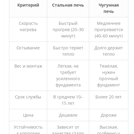
Критерий
Стальная печь
Чугунная
печь
Скорость
Быстрый
Медленнее
нагрева
прогрев (20–30
прогревается
минут)
(40–60 минут)
Остывание
Быстро теряет
Долго держит
тепло
тепло
Вес и монтаж
Лёгкая, не
Тяжёлая,
требует
нужен
усиленного
прочный
фундамента
фундамент
Срок службы
В среднем 10–
Более 20 лет
15 лет
Цена
Дешевле
Дороже
Устойчивость
Зависит от
Высокая,
к коррозии
качества стали
особенно у