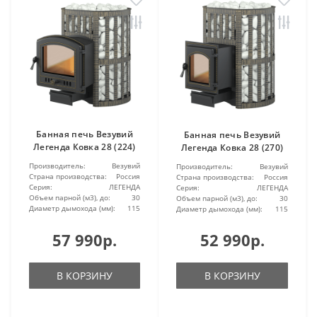
Банная печь Везувий
Банная печь Везувий
Легенда Ковка 28 (224)
Легенда Ковка 28 (270)
Производитель:
Везувий
Производитель:
Везувий
Страна производства:
Россия
Страна производства:
Россия
Серия:
ЛЕГЕНДА
Серия:
ЛЕГЕНДА
Объем парной (м3), до:
30
Объем парной (м3), до:
30
Диаметр дымохода (мм):
115
Диаметр дымохода (мм):
115
57 990р.
52 990р.
В КОРЗИНУ
В КОРЗИНУ