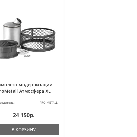
омплект модернизации
roMetall Атмосфера XL
водитель:
PRO METALL
24 150р.
В КОРЗИНУ