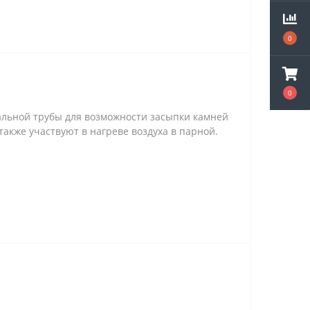
0
0
тальной трубы для возможности засыпки камней
также участвуют в нагреве воздуха в парной.