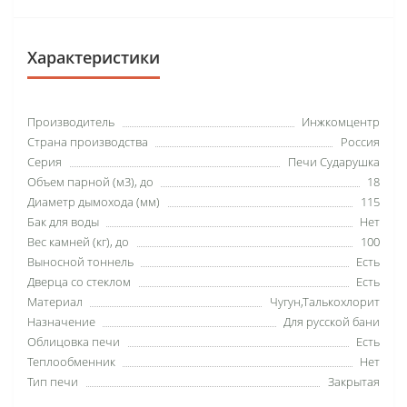
Характеристики
Производитель
Инжкомцентр
Страна производства
Россия
Серия
Печи Сударушка
Объем парной (м3), до
18
Диаметр дымохода (мм)
115
Бак для воды
Нет
Вес камней (кг), до
100
Выносной тоннель
Есть
Дверца со стеклом
Есть
Материал
Чугун,Талькохлорит
Назначение
Для русской бани
Облицовка печи
Есть
Теплообменник
Нет
Тип печи
Закрытая