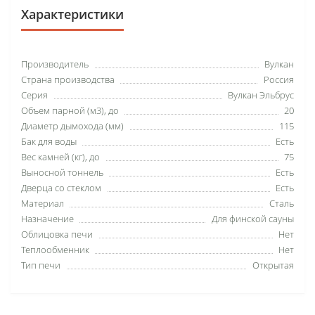
Характеристики
Производитель
Вулкан
Страна производства
Россия
Серия
Вулкан Эльбрус
Объем парной (м3), до
20
Диаметр дымохода (мм)
115
Бак для воды
Есть
Вес камней (кг), до
75
Выносной тоннель
Есть
Дверца со стеклом
Есть
Материал
Сталь
Назначение
Для финской сауны
Облицовка печи
Нет
Теплообменник
Нет
Тип печи
Открытая