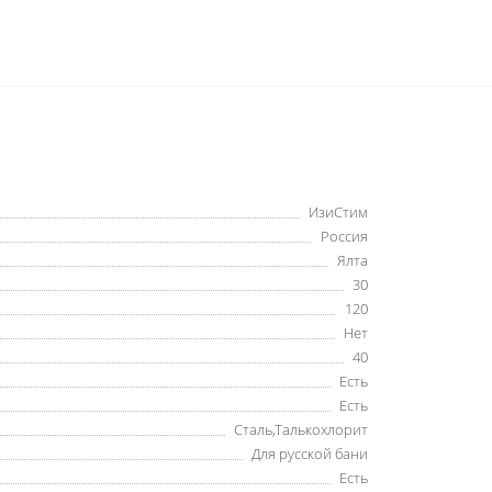
ИзиСтим
Россия
Ялта
30
120
Нет
40
Есть
Есть
Сталь,Талькохлорит
Для русской бани
Есть