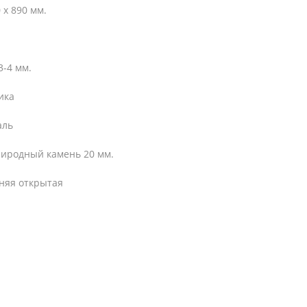
 х 890 мм.
-4 мм.
ика
аль
риродный камень 20 мм.
шняя открытая