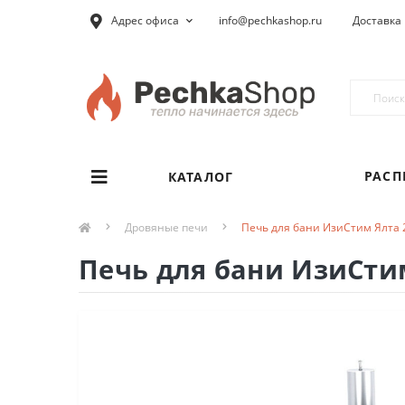
Адрес офиса
info@pechkashop.ru
Доставка 
РАС
КАТАЛОГ
Дровяные печи
Печь для бани ИзиСтим Ялта 2
Печь для бани ИзиСтим