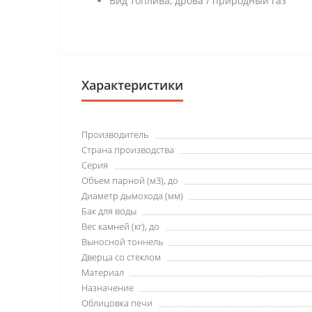
Вид топлива, дрова / природный газ
Характеристики
Производитель
Страна производства
Серия
Объем парной (м3), до
Диаметр дымохода (мм)
Бак для воды
Вес камней (кг), до
Выносной тоннель
Дверца со стеклом
Материал
Назначение
Облицовка печи