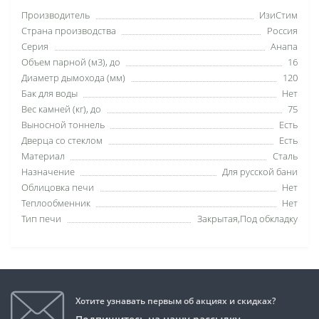
Производитель
ИзиСтим
Страна производства
Россия
Серия
Анапа
Объем парной (м3), до
16
Диаметр дымохода (мм)
120
Бак для воды
Нет
Вес камней (кг), до
75
Выносной тоннель
Есть
Дверца со стеклом
Есть
Материал
Сталь
Назначение
Для русской бани
Облицовка печи
Нет
Теплообменник
Нет
Тип печи
Закрытая,Под обкладку
Хотите узнавать первым об акциях и скидках?