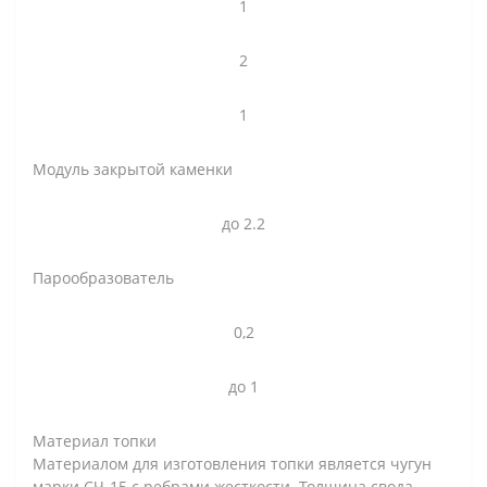
1
2
1
Модуль закрытой каменки
до 2.2
Парообразователь
0,2
до 1
Материал топки
Материалом для изготовления топки является чугун
марки СЧ-15 с ребрами жесткости. Толщина свода