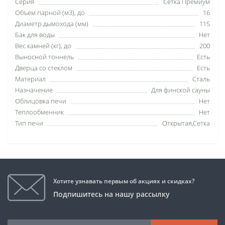
Серия
Сетка Премиум
Объем парной (м3), до
16
Диаметр дымохода (мм)
115
Бак для воды
Нет
Вес камней (кг), до
200
Выносной тоннель
Есть
Дверца со стеклом
Есть
Материал
Сталь
Назначение
Для финской сауны
Облицовка печи
Нет
Теплообменник
Нет
Тип печи
Открытая,Сетка
Хотите узнавать первым об акциях и скидках?
Подпишитесь на нашу рассылку