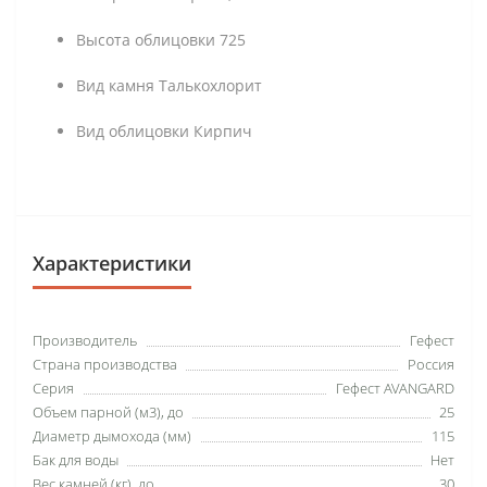
Высота облицовки 725
Вид камня Талькохлорит
Вид облицовки Кирпич
Характеристики
Производитель
Гефест
Страна производства
Россия
Серия
Гефест AVANGARD
Объем парной (м3), до
25
Диаметр дымохода (мм)
115
Бак для воды
Нет
Вес камней (кг), до
30