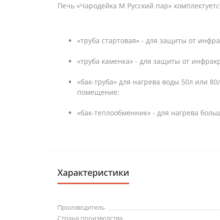
Печь «Чародейка М Русский пар» комплектует
«труба стартовая» - для защиты от инфр
«труба каменка» - для защиты от инфрак
«бак-труба» для нагрева воды 50л или 
помещение;
«бак-теплообменник» - для нагрева боль
Характеристики
Производитель
Страна производства