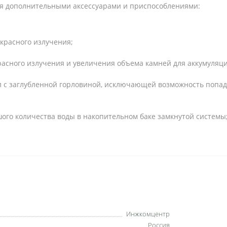
ся дополнительными аксессуарами и приспособлениями:
акрасного излучения;
расного излучения и увеличения объема камней для аккумуляци
80л с заглубленной горловиной, исключающей возможность попа
шого количества воды в накопительном баке замкнутой системы
Инжкомцентр
Россия