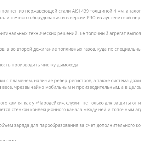
выполнен из нержавеющей стали AISI 439 толщиной 4 мм, аналог
тали печного оборудования и в версии PRO из аустенитной нер
ригинальных технических решений. Её топочный агрегат выпол
в, а во второй дожигание топливных газов, куда по специальны
ость производить чистку дымохода.
и с пламенем, наличие рёбер-регистров, а также система дож
м весе, чрезвычайно мобильным и производительным, а в цело
го камня, как у «Чародейки», служит не только для защиты от 
яется стенкой конвекционного канала между ней и топочным аг
бъем заряда для парообразования за счет дополнительного кор
верками.