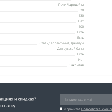
Печи Чародейка
20
130
Нет
100
Есть
Есть
Сталь,Серпентинит,Премиум
Для русской бани
Есть
Нет
Закрытая
акциях и скидках?
ссылку
Я прочитал
Пользовательское 