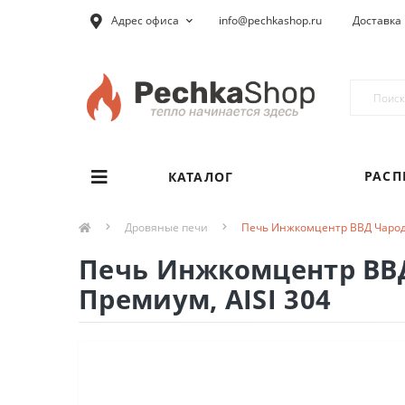
Адрес офиса
info@pechkashop.ru
Доставка 
РАС
КАТАЛОГ
Дровяные печи
Печь Инжкомцентр ВВД Чароде
Печь Инжкомцентр ВВД
Премиум, AISI 304