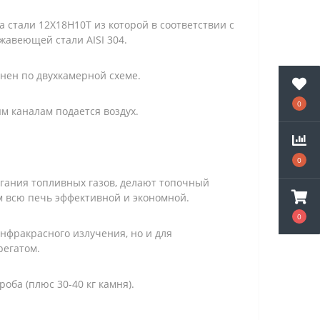
а стали 12Х18Н10Т из которой в соответствии с
жавеющей стали AISI 304.
нен по двухкамерной схеме.
0
м каналам подается воздух.
0
игания топливных газов, делают топочный
м всю печь эффективной и экономной.
0
инфракрасного излучения, но и для
регатом.
оба (плюс 30-40 кг камня).