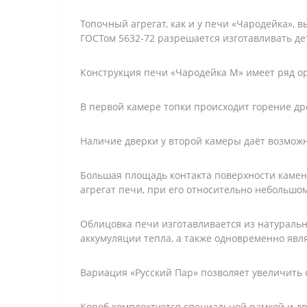
Топочный агрегат, как и у печи «Чародейка», 
ГОСТом 5632-72 разрешается изготавливать де
Конструкция печи «Чародейка М» имеет ряд о
В первой камере топки происходит горение дро
Наличие дверки у второй камеры даёт возможн
Большая площадь контакта поверхности каменк
агрегат печи, при его относительно небольшо
Облицовка печи изготавливается из натурально
аккумуляции тепла, а также одновременно явл
Вариация «Русский Пар» позволяет увеличить о
Короб комплектуется специальной рамкой и д