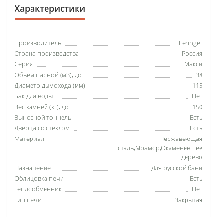
Характеристики
Производитель
Feringer
Страна производства
Россия
Серия
Макси
Объем парной (м3), до
38
Диаметр дымохода (мм)
115
Бак для воды
Нет
Вес камней (кг), до
150
Выносной тоннель
Есть
Дверца со стеклом
Есть
Материал
Нержавеющая
сталь,Мрамор,Окаменевшее
дерево
Назначение
Для русской бани
Облицовка печи
Есть
Теплообменник
Нет
Тип печи
Закрытая