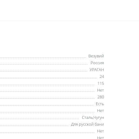
Везувий
Россия
УРАГАН
24
115
Нет
280
Есть
Нет
Сталь,Чугун
Для русской бани
Нет
Нет