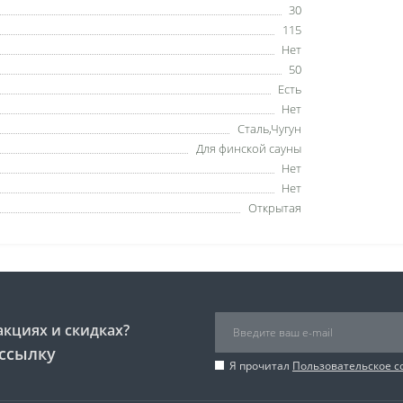
30
115
Нет
50
Есть
Нет
Сталь,Чугун
Для финской сауны
Нет
Нет
Открытая
акциях и скидках?
ссылку
Я прочитал
Пользовательское 