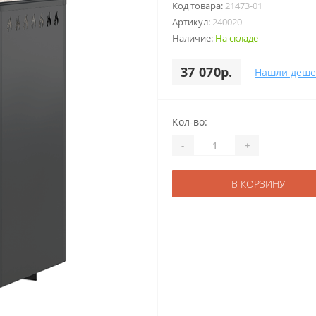
Код товара:
21473-01
Артикул:
240020
Наличие:
На складе
37 070р.
Нашли деше
Кол-во:
-
+
В КОРЗИНУ