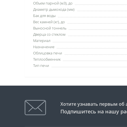
Объем парной (м3), до
Диаметр дымохода (мм)
Бак для воды
Вес камней (кг), до
Выносной тоннель
Дверца со стеклом
Материал
Назначение
Облицовка печи
Теплообменник
Тип печи
Хотите узнавать первым об 
Подпишитесь на нашу ра