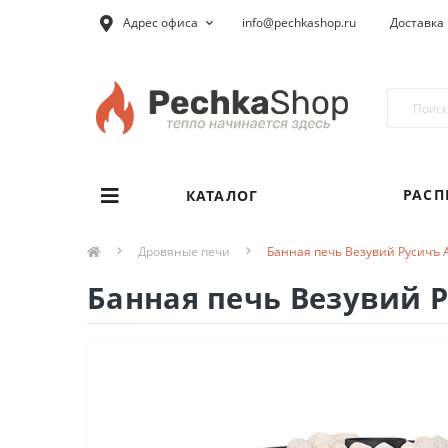
Адрес офиса
info@pechkashop.ru
Доставка 
РАС
КАТАЛОГ
Дровяные печи
Банная печь Везувий Русичъ А
Банная печь Везувий Р