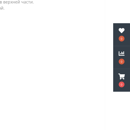
в верхней части.
ой.
0
0
0