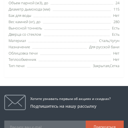
Объем парной (м3), до
24
Диаметр дымохода (мм)
115
Бак для воды
Нет
Вес камней (кг), до
280
Выносной тоннель
Есть
Дверца со стеклом
Есть
Материал
Сталь,Чугун
Назначение
Для русской бани
Облицовка печи
Нет
Теплообменник
Нет
Тип печи
Закрытая,Сетка
Хотите узнавать первым об акциях и скидках?
Подпишитесь на нашу рассылку
Подписаться