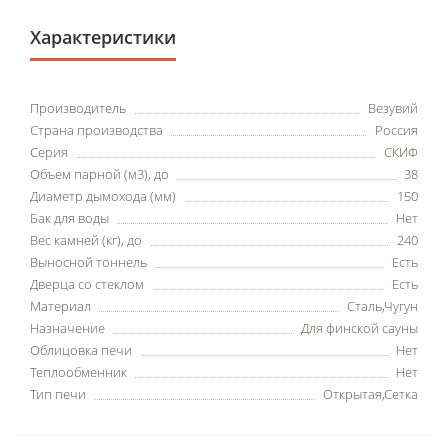
Характеристики
Производитель
Везувий
Страна производства
Россия
Серия
СКИФ
Объем парной (м3), до
38
Диаметр дымохода (мм)
150
Бак для воды
Нет
Вес камней (кг), до
240
Выносной тоннель
Есть
Дверца со стеклом
Есть
Материал
Сталь,Чугун
Назначение
Для финской сауны
Облицовка печи
Нет
Теплообменник
Нет
Тип печи
Открытая,Сетка