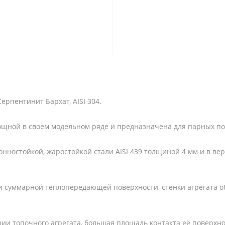
рпентинит Бархат, AISI 304.
ощной в своем модельном ряде и предназначена для парных п
онностойкой, жаростойкой стали AISI 439 толщиной 4 мм и в в
и суммарной теплопередающей поверхности, стенки агрегата 
и топочного агрегата, большая площадь контакта её поверхно