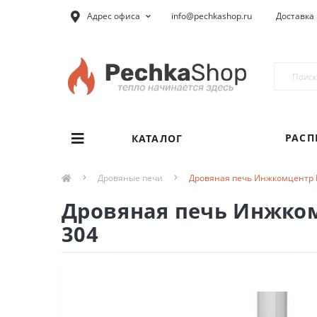
Адрес офиса
info@pechkashop.ru
Доставка 
РАС
КАТАЛОГ
Дровяные печи
Дровяная печь Инжкомцентр В
Дровяная печь Инжком
304