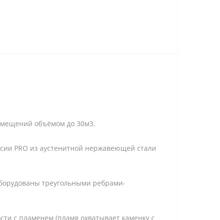
омещений объёмом до 30м3.
ерсии PRO из аустенитной нержавеющей стали
оборудованы треугольными ребрами-
сти с пламенем (пламя охватывает каменку с