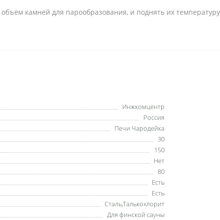
 объём камней для парообразования, и поднять их температуру
Инжкомцентр
Россия
Печи Чародейка
30
150
Нет
80
Есть
Есть
Сталь,Талькохлорит
Для финской сауны