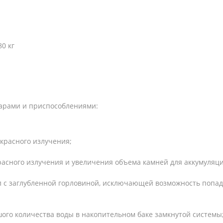
0 кг
арами и приспособлениями:
акрасного излучения;
расного излучения и увеличения объема камней для аккумуляци
80л с заглубленной горловиной, исключающей возможность попа
шого количества воды в накопительном баке замкнутой системы