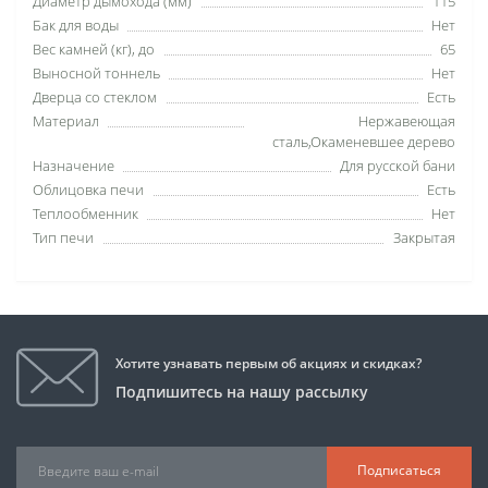
Диаметр дымохода (мм)
115
Бак для воды
Нет
Вес камней (кг), до
65
Выносной тоннель
Нет
Дверца со стеклом
Есть
Материал
Нержавеющая
сталь,Окаменевшее дерево
Назначение
Для русской бани
Облицовка печи
Есть
Теплообменник
Нет
Тип печи
Закрытая
Хотите узнавать первым об акциях и скидках?
Подпишитесь на нашу рассылку
Подписаться