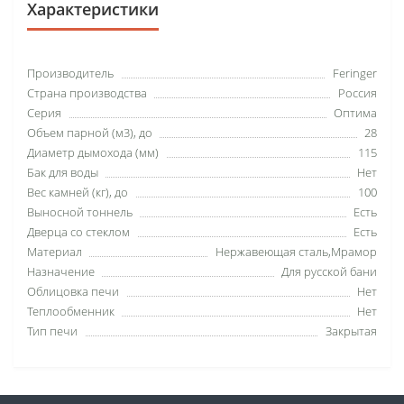
Характеристики
Производитель
Feringer
Страна производства
Россия
Серия
Оптима
Объем парной (м3), до
28
Диаметр дымохода (мм)
115
Бак для воды
Нет
Вес камней (кг), до
100
Выносной тоннель
Есть
Дверца со стеклом
Есть
Материал
Нержавеющая сталь,Мрамор
Назначение
Для русской бани
Облицовка печи
Нет
Теплообменник
Нет
Тип печи
Закрытая