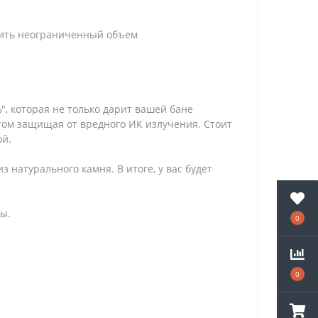
дить неограниченный объем
, которая не только дарит вашей бане
том защищая от вредного ИК излучения. Стоит
ой.
 натурального камня. В итоге, у вас будет
ны.
0
0