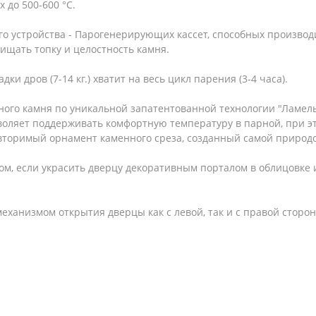
х до 500-600 °С.
го устройства - Парогенерирующих кассет, способных произво
ищать топку и целостность камня.
ки дров (7-14 кг.) хватит на весь цикл парения (3-4 часа).
ого камня по уникальной запатентованной технологии "Ламель"
зволяет поддерживать комфортную температуру в парной, при э
овторимый орнамент каменного среза, созданный самой природ
м, если украсить дверцу декоративным порталом в облицовке из
механизмом открытия дверцы как с левой, так и с правой сторо