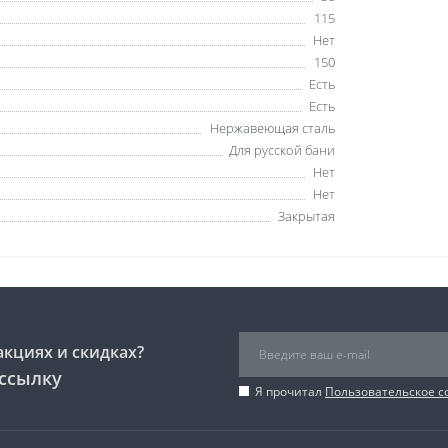
115
Нет
150
Есть
Есть
Нержавеющая сталь
Для русской бани
Нет
Нет
Закрытая
акциях и скидках?
ссылку
Я прочитал
Пользовательское 