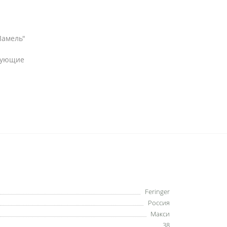
Ламель"
рующие
Feringer
Россия
Макси
38