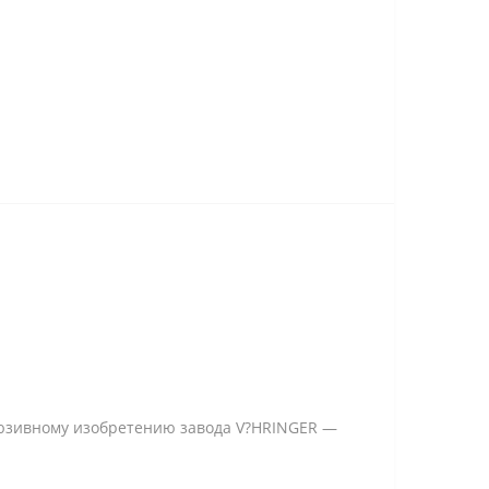
люзивному изобретению завода V?HRINGER —