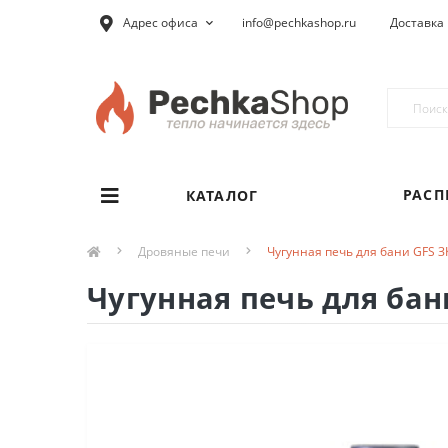
Адрес офиса
info@pechkashop.ru
Доставка 
РАС
КАТАЛОГ
Дровяные печи
Чугунная печь для бани GFS З
Чугунная печь для бан