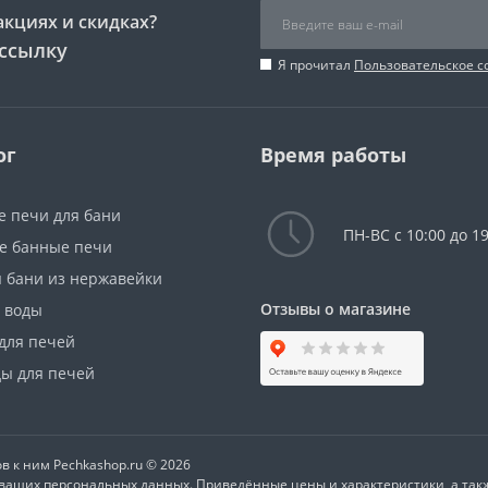
акциях и скидках?
ссылку
Я прочитал
Пользовательское 
ог
Время работы
е печи для бани
ПН-ВС с 10:00 до 19
е банные печи
я бани из нержавейки
Отзывы о магазине
я воды
для печей
ы для печей
в к ним Pechkashop.ru © 2026
у ваших персональных данных. Приведённые цены и характеристики, а та