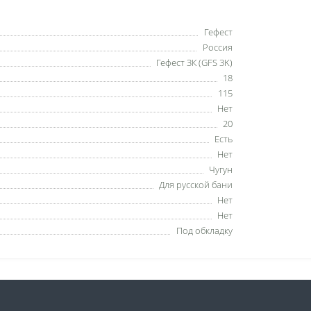
Гефест
Россия
Гефест ЗК (GFS 3K)
18
115
Нет
20
Есть
Нет
Чугун
Для русской бани
Нет
Нет
Под обкладку