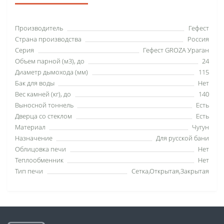
Производитель
Гефест
Страна производства
Россия
Серия
Гефест GROZA Ураган
Объем парной (м3), до
24
Диаметр дымохода (мм)
115
Бак для воды
Нет
Вес камней (кг), до
140
Выносной тоннель
Есть
Дверца со стеклом
Есть
Материал
Чугун
Назначение
Для русской бани
Облицовка печи
Нет
Теплообменник
Нет
Тип печи
Сетка,Открытая,Закрытая