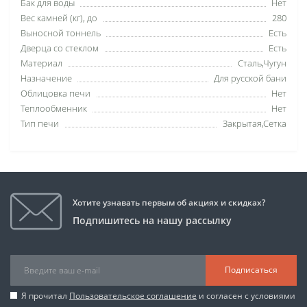
Бак для воды
Нет
Вес камней (кг), до
280
Выносной тоннель
Есть
Дверца со стеклом
Есть
Материал
Сталь,Чугун
Назначение
Для русской бани
Облицовка печи
Нет
Теплообменник
Нет
Тип печи
Закрытая,Сетка
Хотите узнавать первым об акциях и скидках?
Подпишитесь на нашу рассылку
Подписаться
Я прочитал
Пользовательское соглашение
и согласен с условиями